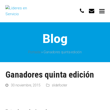
phone
envelo
Blog
Portada
»
Ganadores quinta edición
Ganadores quinta edición
30 noviembre, 2015
slidefooter