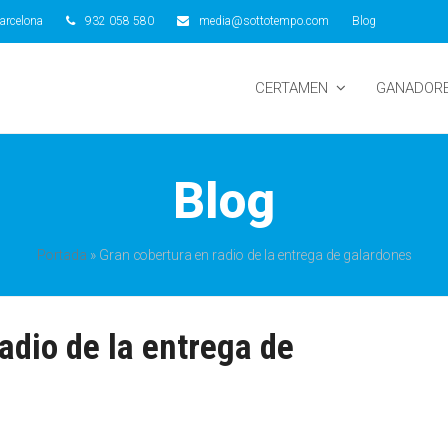
arcelona
932 058 580
media@sottotempo.com
Blog
CERTAMEN
GANADOR
Blog
Portada
»
Gran cobertura en radio de la entrega de galardones
adio de la entrega de