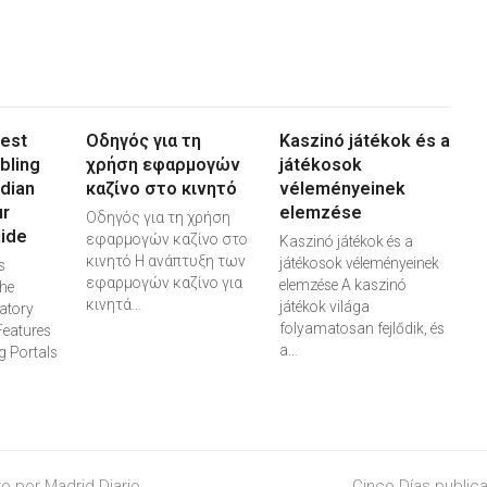
Best
Οδηγός για τη
Kaszinó játékok és a
bling
χρήση εφαρμογών
játékosok
adian
καζίνο στο κινητό
véleményeinek
ur
elemzése
Οδηγός για τη χρήση
ide
εφαρμογών καζίνο στο
Kaszinó játékok és a
κινητό Η ανάπτυξη των
játékosok véleményeinek
s
εφαρμογών καζίνο για
elemzése A kaszinó
he
κινητά…
játékok világa
atory
folyamatosan fejlődik, és
Features
a…
 Portals
to por Madrid Diario
next
Cinco Días publica