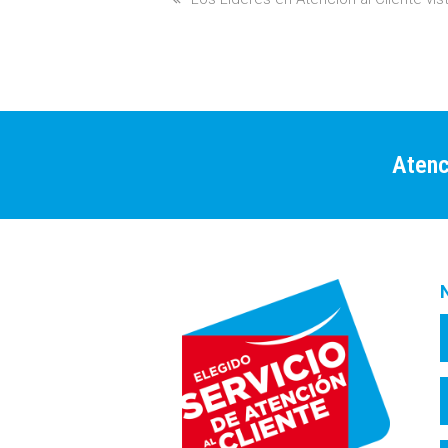
post:
Atenc