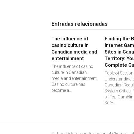
Entradas relacionadas
The influence of
Finding the 
casino culture in
Internet Gam
Canadian media and
Sites in Can
entertainment
Territory: Yo
Complete Gu
The influence of casino
culture in Canadian
Table of Section
media and entertainment
Understanding t
Casino culture has
Canadian Regul
become a…
System Critical 
of Top Gambling
Safe…
previous
Los Líderes en Atención al Cliente vis