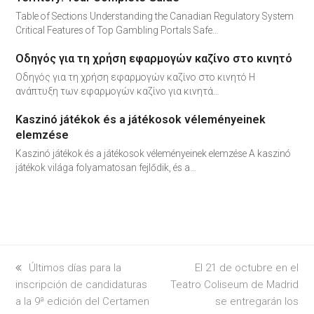
Table of Sections Understanding the Canadian Regulatory System
Critical Features of Top Gambling Portals Safe…
Οδηγός για τη χρήση εφαρμογών καζίνο στο κινητό
Οδηγός για τη χρήση εφαρμογών καζίνο στο κινητό Η
ανάπτυξη των εφαρμογών καζίνο για κινητά…
Kaszinó játékok és a játékosok véleményeinek
elemzése
Kaszinó játékok és a játékosok véleményeinek elemzése A kaszinó
játékok világa folyamatosan fejlődik, és a…
previous
Últimos días para la
next
El 21 de octubre en el
inscripción de candidaturas
post:
Teatro Coliseum de Madrid
post:
a la 9ª edición del Certamen
se entregarán los