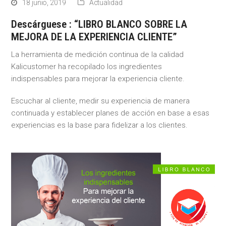
18 junio, 2019
Actualidad
Descárguese : “LIBRO BLANCO SOBRE LA
MEJORA DE LA EXPERIENCIA CLIENTE”
La herramienta de medición continua de la calidad
Kalicustomer ha recopilado los ingredientes
indispensables para mejorar la experiencia cliente.
Escuchar al cliente, medir su experiencia de manera
continuada y establecer planes de acción en base a esas
experiencias es la base para fidelizar a los clientes.