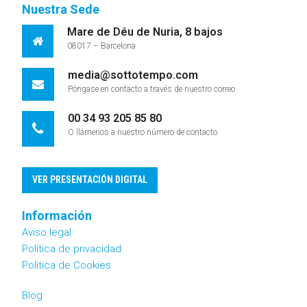
Nuestra Sede
Mare de Déu de Nuria, 8 bajos
08017 – Barcelona
media@sottotempo.com
Póngase en contacto a través de nuestro correo
00 34 93 205 85 80
O llámenos a nuestro número de contacto
VER PRESENTACIÓN DIGITAL
Información
Aviso legal
Política de privacidad
Politica de Cookies
Blog