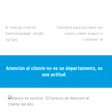
previous
Intervju med en
next
Checklist para escolher um
kasinomanager: Innsikt
post:
post:
casino online seguro e
og tips
confiável
Atención al cliente no es un departamento, es
una actitud.