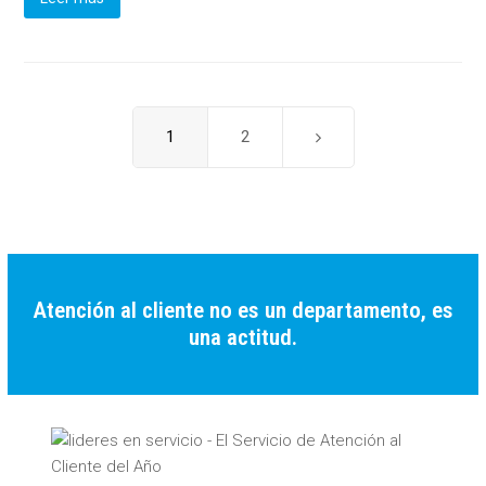
Page
1
Page
2
Siguiente
Atención al cliente no es un departamento, es
una actitud.