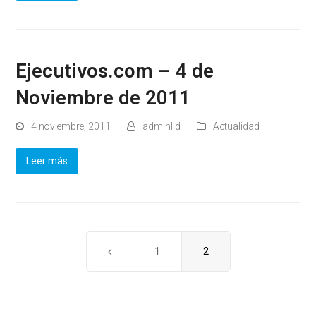
Ejecutivos.com – 4 de
Noviembre de 2011
4 noviembre, 2011
adminlid
Actualidad
Leer más
Page
1
Page
2
Anterior