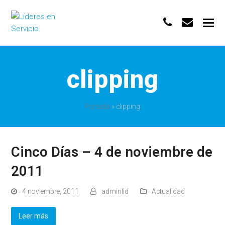
phone
envelo
clipping
Portada
»
clipping
Cinco Días – 4 de noviembre de
2011
4 noviembre, 2011
adminlid
Actualidad
Leer más