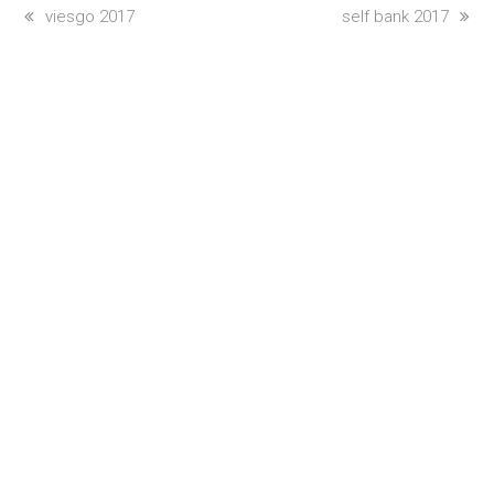
previous
viesgo 2017
next
self bank 2017
post:
post: