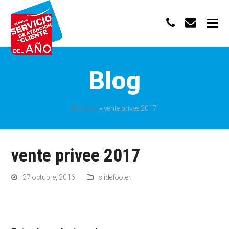
phone
envelo
Blog
Portada
»
vente privee 2017
vente privee 2017
27 octubre, 2016
slidefooter