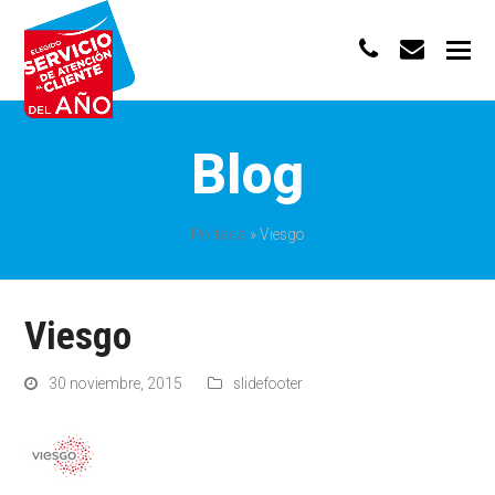
phone
envelo
Blog
Portada
»
Viesgo
Viesgo
30 noviembre, 2015
slidefooter