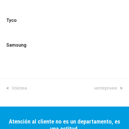
Tyco
Samsung
previous
Volotea
next
venteprivee
post:
post:
Atención al cliente no es un departamento, es
una actitud.