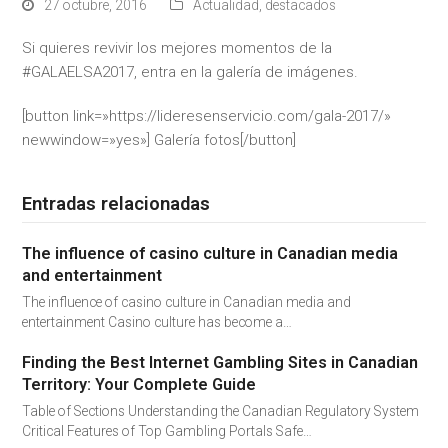
27 octubre, 2016
Actualidad
,
destacados
Si quieres revivir los mejores momentos de la
#GALAELSA2017, entra en la galería de imágenes.
[button link=»https://lideresenservicio.com/gala-2017/»
newwindow=»yes»] Galería fotos[/button]
Entradas relacionadas
The influence of casino culture in Canadian media
and entertainment
The influence of casino culture in Canadian media and
entertainment Casino culture has become a…
Finding the Best Internet Gambling Sites in Canadian
Territory: Your Complete Guide
Table of Sections Understanding the Canadian Regulatory System
Critical Features of Top Gambling Portals Safe…