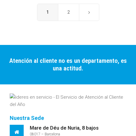
Page
1
Page
2
Siguiente
Atención al cliente no es un departamento, es
una actitud.
Nuestra Sede
Mare de Déu de Nuria, 8 bajos
08017 – Barcelona