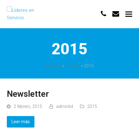
phone
envelo
2015
Portada
»
historial
»
2015
Newsletter
2 febrero, 2015
adminlid
2015
Leer más