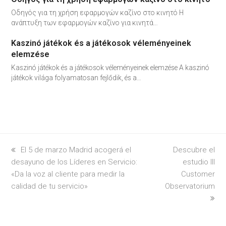
Οδηγός για τη χρήση εφαρμογών καζίνο στο κινητό Η
ανάπτυξη των εφαρμογών καζίνο για κινητά…
Kaszinó játékok és a játékosok véleményeinek
elemzése
Kaszinó játékok és a játékosok véleményeinek elemzése A kaszinó
játékok világa folyamatosan fejlődik, és a…
previous
El 5 de marzo Madrid acogerá el
next
Descubre el
desayuno de los Líderes en Servicio:
post:
post:
estudio III
«Da la voz al cliente para medir la
Customer
calidad de tu servicio»
Observatorium