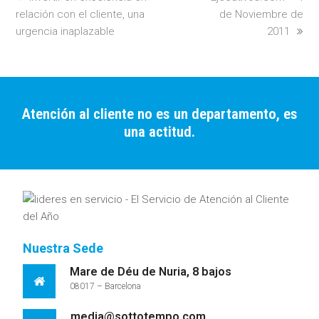
relación con el cliente, una
post:
post:
de Noviembre de
urgencia inaplazable
2011
Atención al cliente no es un departamento, es
una actitud.
Nuestra Sede
Mare de Déu de Nuria, 8 bajos
08017 – Barcelona
media@sottotempo.com