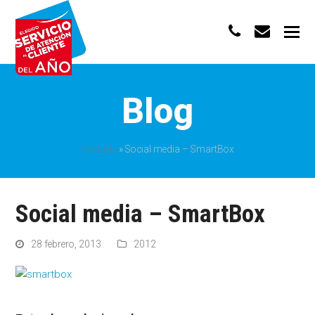
phone
envelo
Blog
Portada
»
Social media – SmartBox
Social media – SmartBox
28 febrero, 2013
2012