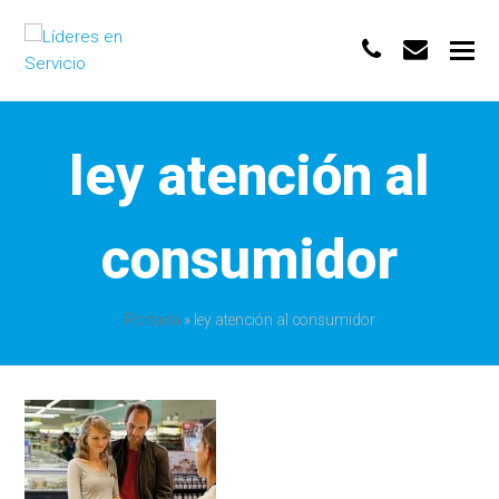
phone
envelo
ley atención al
consumidor
Portada
»
ley atención al consumidor