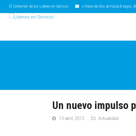
El Certamen de los Lideres en Servicio
c/Mare de Déu de Núria 8 bajos, B
Un nuevo impulso pa
13 abril, 2012
Actualidad