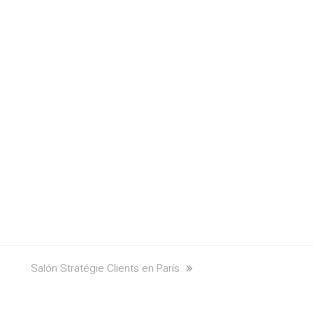
next
Salón Stratégie Clients en París
post: