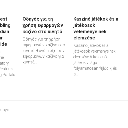
Best
Οδηγός για τη
Kaszinó játékok és a
bling
χρήση εφαρμογών
játékosok
adian
καζίνο στο κινητό
véleményeinek
ur
elemzése
Οδηγός για τη χρήση
ide
εφαρμογών καζίνο στο
Kaszinó játékok és a
κινητό Η ανάπτυξη των
játékosok véleményeinek
s
εφαρμογών καζίνο για
elemzése A kaszinó
he
κινητά…
játékok világa
atory
folyamatosan fejlődik, és
Features
a…
 Portals
 mayo