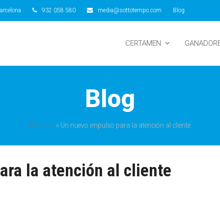
arcelona
932 058 580
media@sottotempo.com
Blog
CERTAMEN
GANADOR
Blog
Portada
»
Un nuevo impulso para la atención al cliente
ra la atención al cliente