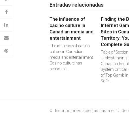
Entradas relacionadas
The influence of
Finding the 
casino culture in
Internet Gam
Canadian media and
Sites in Can
entertainment
Territory: Yo
Complete Gu
The influence of casino
culture in Canadian
Table of Section
media and entertainment
Understanding t
Casino culture has
Canadian Regul
become a…
System Critical 
of Top Gambling
Safe…
previous
Inscripciones abiertas hasta el 15 de
post: