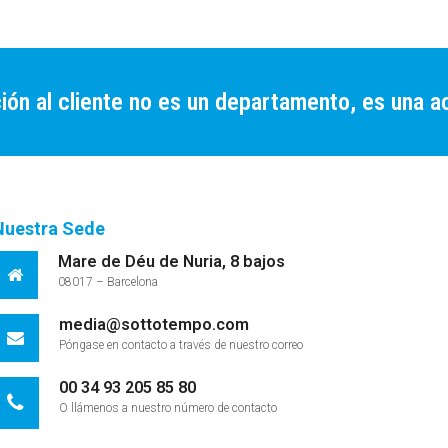
ión al cliente no es un departamento, es una ac
Nuestra Sede
Mare de Déu de Nuria, 8 bajos
08017 – Barcelona
media@sottotempo.com
Póngase en contacto a través de nuestro correo
00 34 93 205 85 80
O llámenos a nuestro número de contacto