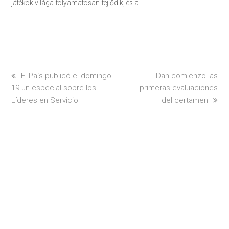
játékok világa folyamatosan fejlődik, és a…
previous
El País publicó el domingo
next
Dan comienzo las
19 un especial sobre los
post:
primeras evaluaciones
post:
Líderes en Servicio
del certamen