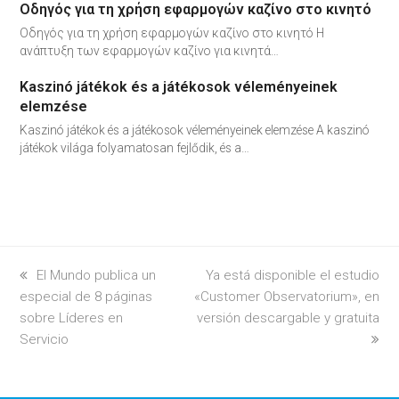
Οδηγός για τη χρήση εφαρμογών καζίνο στο κινητό
Οδηγός για τη χρήση εφαρμογών καζίνο στο κινητό Η
ανάπτυξη των εφαρμογών καζίνο για κινητά…
Kaszinó játékok és a játékosok véleményeinek
elemzése
Kaszinó játékok és a játékosok véleményeinek elemzése A kaszinó
játékok világa folyamatosan fejlődik, és a…
previous
El Mundo publica un
next
Ya está disponible el estudio
especial de 8 páginas
post:
«Customer Observatorium», en
post:
sobre Líderes en
versión descargable y gratuita
Servicio