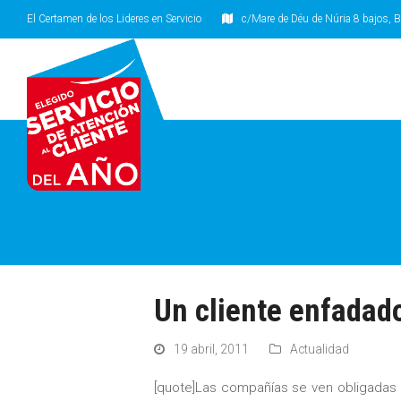
El Certamen de los Lideres en Servicio
c/Mare de Déu de Núria 8 bajos, B
Un cliente enfadad
19 abril, 2011
Actualidad
[quote]Las compañías se ven obligadas a