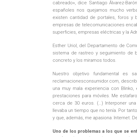
cabreado», dice Santiago Álvarez-Baró
españoles nos quejamos mucho verbal
existen cantidad de portales, foros y
empresas de telecomunicaciones encabez
superficies, empresas eléctricas y la Ad
Esther Uriol, del Departamento de Comu
sistema de rastreo y seguimiento de b
concreto y los miramos todos.
Nuestro objetivo fundamental es sa
reclamacionesconsumidor.com, describe
una muy mala experiencia con Blinko, 
prestaciones para móviles. Me estafar
cerca de 30 euros. (…) Interponer un
llevaba un tiempo que no tenía. Por tan
y que, además, me apasiona: Internet. D
Uno de los problemas a los que se en