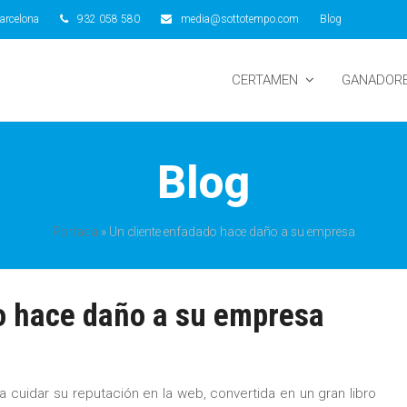
arcelona
932 058 580
media@sottotempo.com
Blog
CERTAMEN
GANADOR
Blog
Portada
»
Un cliente enfadado hace daño a su empresa
o hace daño a su empresa
 cuidar su reputación en la web, convertida en un gran libro