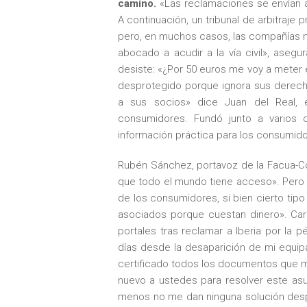
camino.
«Las reclamaciones se envían 
A continuación, un tribunal de arbitraj
pero, en muchos casos, las compañías no
abocado a acudir a la vía civil», aseg
desiste: «¿Por 50 euros me voy a meter 
desprotegido porque ignora sus derech
a sus socios» dice Juan del Real, 
consumidores. Fundó junto a varios 
información práctica para los consumido
Rubén Sánchez, portavoz de la Facua-Co
que todo el mundo tiene acceso». Pero 
de los consumidores, si bien cierto tipo
asociados porque cuestan dinero». Car
portales tras reclamar a Iberia por la
días desde la desaparición de mi equip
certificado todos los documentos que me 
nuevo a ustedes para resolver este asu
menos no me dan ninguna solución despu