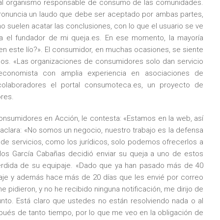
al organismo responsable de consumo de las comunidades.
e pronuncia un laudo que debe ser aceptado por ambas partes,
 suelen acatar las conclusiones, con lo que el usuario se ve
ura el fundador de mi queja.es. En ese momento, la mayoría
en este lío?». El consumidor, en muchas ocasiones, se siente
os. «Las organizaciones de consumidores solo dan servicio
economista con amplia experiencia en asociaciones de
colaboradores el portal consumoteca.es, un proyecto de
res.
nsumidores en Acción, le contesta: «Estamos en la web, así
aclara: «No somos un negocio, nuestro trabajo es la defensa
 de servicios, como los jurídicos, solo podemos ofrecerlos a
los García Cabañas decidió enviar su queja a uno de estos
 pérdida de su equipaje. «Dado que ya han pasado más de 40
aje y además hace más de 20 días que les envié por correo
pidieron, y no he recibido ninguna notificación, me dirijo de
nto. Está claro que ustedes no están resolviendo nada o al
és de tanto tiempo, por lo que me veo en la obligación de