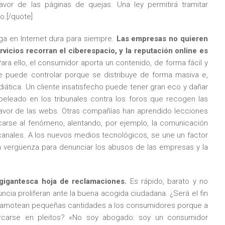
favor de las páginas de quejas. Una ley permitirá tramitar
.[/quote]
ga en Internet dura para siempre.
Las empresas no quieren
vicios recorran el ciberespacio, y la reputación online es
ara ello, el consumidor aporta un contenido, de forma fácil y
 puede controlar porque se distribuye de forma masiva e,
iática. Un cliente insatisfecho puede tener gran eco y dañar
eleado en los tribunales contra los foros que recogen las
favor de las webs. Otras compañías han aprendido lecciones
arse al fenómeno, alentando, por ejemplo, la comunicación
canales. A los nuevos medios tecnológicos, se une un factor
la vergüenza para denunciar los abusos de las empresas y la
 gigantesca hoja de reclamaciones.
Es rápido, barato y no
ncia proliferan ante la buena acogida ciudadana. ¿Será el fin
camotean pequeñas cantidades a los consumidores porque a
rcarse en pleitos? «No soy abogado: soy un consumidor