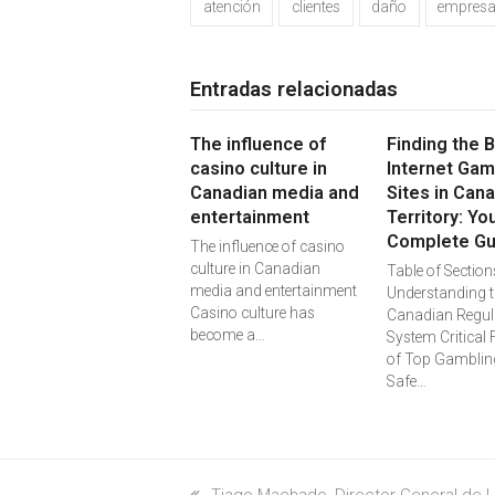
atención
clientes
daño
empres
Entradas relacionadas
The influence of
Finding the 
casino culture in
Internet Gam
Canadian media and
Sites in Can
entertainment
Territory: Yo
Complete Gu
The influence of casino
culture in Canadian
Table of Section
media and entertainment
Understanding t
Casino culture has
Canadian Regul
become a…
System Critical 
of Top Gambling
Safe…
previous
Tiago Machado, Director General de La