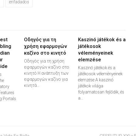
a
enfadados
Best
Οδηγός για τη
Kaszinó játékok és a
bling
χρήση εφαρμογών
játékosok
adian
καζίνο στο κινητό
véleményeinek
ur
elemzése
Οδηγός για τη χρήση
ide
εφαρμογών καζίνο στο
Kaszinó játékok és a
κινητό Η ανάπτυξη των
játékosok véleményeinek
s
εφαρμογών καζίνο για
elemzése A kaszinó
he
κινητά…
játékok világa
atory
folyamatosan fejlődik, és
Features
a…
 Portals
 Vida Es Bella
next
GESFUTUR XXI y E