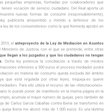
stas pequeñas empresas, formadas por colaboradores que
o, tienen vocación de servicio ciudadano. Del Real aporta un
 muestra nuevas formas de consumir (responsablemente),
sky, publicista arrepentido y metido a defensor de los
a ley de los consumidores» como la que Kennedy aprobó en
 2010, el
anteproyecto de la Ley de Mediación en Asuntos
 Ministerio de Justicia, con el que se pretende, entre otras
 que llegan a los juzgados y que los ciudadanos no tengan
s
. Dicha ley potencia la conciliación a través de medios
amaciones inferiores a 300 euros el proceso mediador podrá
mediación en materia de consumo queda excluida del ámbito
ya que está regulada por otras leyes, miqueja.es quiere
ador». Para ello utiliza el recurso de las «felicitaciones».
uario lo puede poner de manifiesto en la misma página en la
ejemplo, acumula el mayor número de quejas, pero también de
ueja de Carlos García Cabañas contra Iberia se transformó en
sta queja Iberia me abonó más de 1.000 euros. Es una lástima