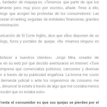
n, fundador de miqueja.es. «Tenemos que partir de que los
mente pero muy poco por escrito», añade. Pese a ello,
 blogs que acogen las protestas de los consumidores. Las
an el ranking, seguidas de entidades financieras, grandes
ministración.
nicación de El Corte Inglés, dice que ellos disponen de un
logs, foros y portales de quejas. «No miramos ninguno en
tisfacer a nuestros clientes». Jorge Mira, creador de
 en su web por qué decidió aventurarse en Internet: «Tuve
empresa que comercializa politonos, canciones y diversas
on a través de su publicidad engañosa. La broma me costó
a demanda judicial o ante los organismos de consumo me
to, denuncié la estafa a través de algo que me costaba menos
escubrí que no estaba solo».
frenta el consumidor es que sus quejas se pierden por el